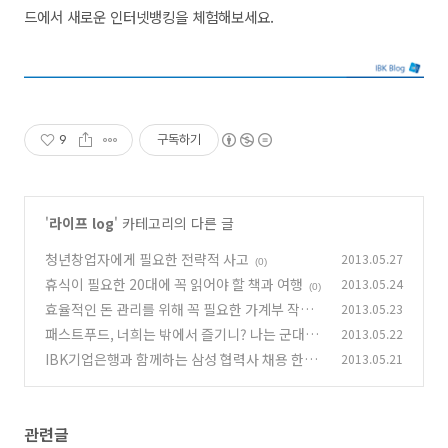
드에서 새로운 인터넷뱅킹을 체험해보세요.
9
구독하기
'
라이프 log
' 카테고리의 다른 글
청년창업자에게 필요한 전략적 사고
2013.05.27
(0)
휴식이 필요한 20대에 꼭 읽어야 할 책과 여행
2013.05.24
(0)
효율적인 돈 관리를 위해 꼭 필요한 가계부 작성
2013.05.23
법
패스트푸드, 너희는 밖에서 즐기니? 나는 군대에
2013.05.22
(0)
서 즐긴다!
IBK기업은행과 함께하는 삼성 협력사 채용 한마
2013.05.21
(0)
당에 여러분을 초대합니다.
(2)
관련글