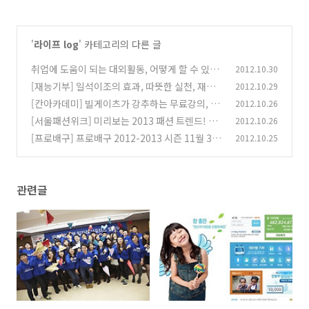
'
라이프 log
' 카테고리의 다른 글
취업에 도움이 되는 대외활동, 어떻게 할 수 있을
2012.10.30
까?
[재능기부] 일석이조의 효과, 따뜻한 실천, 재능
2012.10.29
(0)
기부
[칸아카데미] 빌게이츠가 강추하는 무료강의, 칸
2012.10.26
(7)
아카데미[Khan Academy]
[서울패션위크] 미리보는 2013 패션 트렌드! 20
2012.10.26
(6)
13 S/S ‘서울패션위크(SFW)’
[프로배구] 프로배구 2012-2013 시즌 11월 3일
2012.10.25
(38)
개막, 이 팀을 주목하라!! 알토스!
(25)
관련글