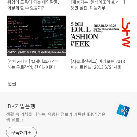
취업에 도움이 되는 대외활동,
[재능기부] 일석이조의 효과, 따
어떻게 할 수 있을까?
뜻한 실천, 재능기부
[칸아카데미] 빌게이츠가 강추
[서울패션위크] 미리보는 2013
하는 무료강의, 칸 아카데미
패션 트렌드! 2013 S/S ‘서울패
[Khan Academy]
션위크(SFW)’
댓글
IBK기업은행
생활 속 가치를 더하는, 유용한 정보가 가득한 IBK기업은
행 블로그
구독하기