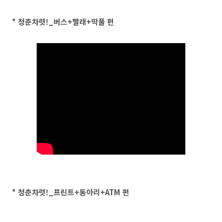
* 청춘차렷!_버스+빨래+딱풀 편
* 청춘차렷!_프린트+동아리+ATM 편