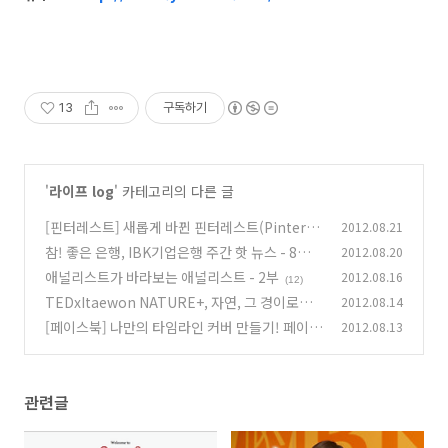
13
구독하기
'
라이프 log
' 카테고리의 다른 글
[핀터레스트] 새롭게 바뀐 핀터레스트(Pinteres
2012.08.21
t), 쉽게 가입하고 활용하는 법!
참! 좋은 은행, IBK기업은행 주간 핫 뉴스 - 8월 3
2012.08.20
(3)
주차
애널리스트가 바라보는 애널리스트 - 2부
2012.08.16
(7)
(12)
TEDxItaewon NATURE+, 자연, 그 경이로움
2012.08.14
을 나누다.
[페이스북] 나만의 타임라인 커버 만들기! 페이스
2012.08.13
(5)
북 App으로 한 번에!!
(4)
관련글