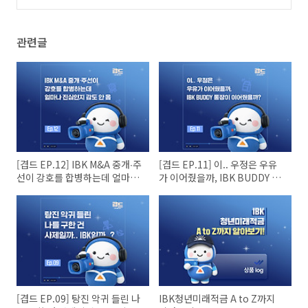
퇴근한 썰 푼다
(0)
관련글
[겹드 EP.12] IBK M&A 중개∙주
[겹드 EP.11] 이.. 우정은 우유
선이 강호를 합병하는데 얼마나
가 이어줬을까, IBK BUDDY 통
진심인지 감도 안 옴
장이 이어줬을까?
[겹드 EP.09] 탕진 악귀 들린 나
IBK청년미래적금 A to Z까지