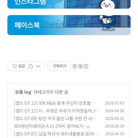
공감
구독하기
'
상품 log
' 카테고리의 다른 글
[겹드 EP.12] IBK M&A 중개∙주선이 강호를 합
2026.07.03
병하는데 얼마나 진심인지 감도 안 옴
[겹드 EP.11] 이.. 우정은 우유가 이어줬을까, IB
2026.06.30
(0)
K BUDDY 통장이 이어줬을까?
[겹드 EP.09] 탕진 악귀 들린 나를 구한 건 사제
2026.06.22
(1)
일까.. IBK일까..?
IBK청년미래적금 A to Z까지 알아보기!
2026.06.19
(1)
(0)
[겹드 EP.07] 삽질 하다가 IBK 대출통로 BOX로
2026.06.19