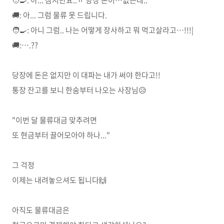
🧑‍🍳
:
아
...
잠시만요
..
ㅠ 당장 돈이
…
없는데
..
🚚
:
아
...
그럼 물류 못 드립니다
.
🧑‍🍳
:
아니 그럼
..
나는 어떻게 장사하고 뭐 먹고살라고
…!!!|
🚚:….??
당장에 돈은 없지만 이 대파는 내가 써야 한다고!!
통장 잔고를 보니 한숨부터 나오는 사장님😥
"이번 달 물류대금 맞추려면
또 현금부터 끌어모아야 하나..."
그 걱정
이제는 내려놓으셔도 됩니다🙌
아직도 물류대금은