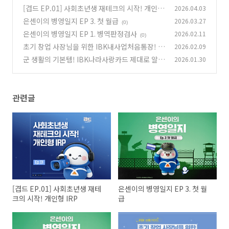
[겹드 EP.01] 사회초년생 재테크의 시작! 개인형
2026.04.03
IRP
은센이의 병영일지 EP 3. 첫 월급
2026.03.27
(0)
(0)
은센이의 병영일지 EP 1. 병역판정검사
2026.02.11
(0)
초기 창업 사장님을 위한 IBK내사업처음통장! 비
2026.02.09
대면 신규 가입 이벤트
군 생활의 기본템! IBK나라사랑카드 제대로 알아
2026.01.30
(0)
보기
(0)
관련글
[겹드 EP.01] 사회초년생 재테
은센이의 병영일지 EP 3. 첫 월
크의 시작! 개인형 IRP
급