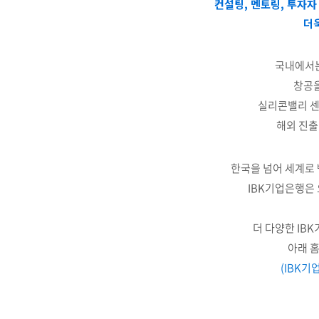
컨설팅, 멘토링, 투자
더
국내에서는
창공을
실리콘밸리 센
해외 진출
한국을 넘어 세계로
IBK기업은행은 
더 다양한 IB
아래 
(IBK기