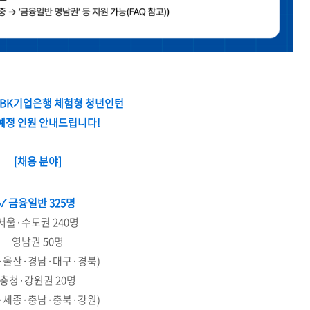
계 IBK기업은행 체험형 청년인턴
예정 인원 안내드립니다!
[채용 분야]
✓
금융일반 325명
서울·수도권 240명
영남권 50명
·울산·경남·대구·경북)
충청·강원권 20명
·세종·충남·충북·강원)