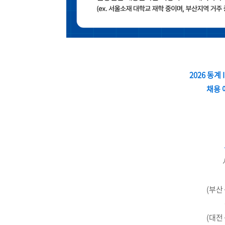
2026 동
채용 
(부산
(대전