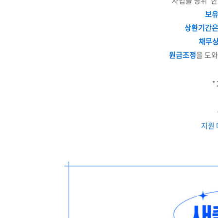
사업을 영위*한
보유
상환기간은
채무상
원금조정
을 도
*
지원