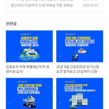
기 요양 재택의료센터 알아보기
할인부터 지원까지! 민생 회복을 위한 경제살리
2025.08.04
(2)
기.zip
(3)
관련글
집중호우 피해 특별재난지역 세
25년 9월 근로장려금 반기신청
정지원 실시!
요건 알아보고 15일까지 신청하
자!