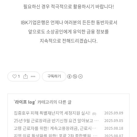
필요하신 경우 적극적으로 활용하시기 바랍니다!
IBK기업은행은 언제나 여러분의 든든한 동반자로서
앞으로도 소상공인에게 유익한 금융 정보를
지속적으로 전해드리겠습니다.
1
구독하기
'
라이프 log
' 카테고리의 다른 글
집중호우 피해 특별재난지역 세정지원 실시!
2025.09.09
(0)
25년 9월 근로장려금 반기신청 요건 알아보고 1
2025.09.05
5일까지 신청하자!
고령 근로자를 위한! 계속고용장려금, 근로시간
2025.08.18
(1)
단축제도
지역 의료 활성화를 위한! 포괄 2차 종합병원, 장
2025.08.07
(2)