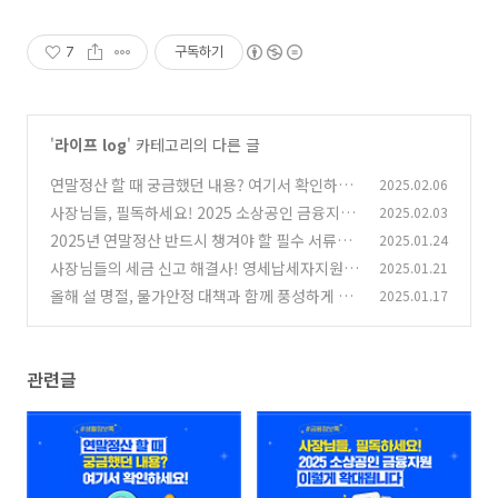
7
구독하기
'
라이프 log
' 카테고리의 다른 글
연말정산 할 때 궁금했던 내용? 여기서 확인하세
2025.02.06
요!
사장님들, 필독하세요! 2025 소상공인 금융지원
2025.02.03
(1)
이렇게 확대됩니다
2025년 연말정산 반드시 챙겨야 할 필수 서류를
2025.01.24
(0)
알아보자!
사장님들의 세금 신고 해결사! 영세납세자지원단
2025.01.21
(0)
올해 설 명절, 물가안정 대책과 함께 풍성하게 준
2025.01.17
(0)
비해요!
(2)
관련글