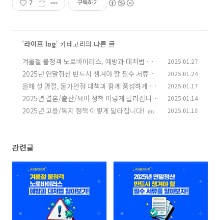
7
구독하기
'
라이프 log
' 카테고리의 다른 글
겨울철 불청객 노로바이러스, 예방과 대처법 알
2025.01.27
아보기!
2025년 연말정산 반드시 챙겨야 할 필수 서류를
2025.01.24
(0)
알아보자!
올해 설 명절, 물가안정 대책과 함께 풍성하게 준
2025.01.17
(0)
비해요!
2025년 결혼/출산/육아 정책 이렇게 달라집니
2025.01.14
(2)
다!
2025년 고용/복지 정책 이렇게 달라집니다!
2025.01.10
(0)
(0)
관련글