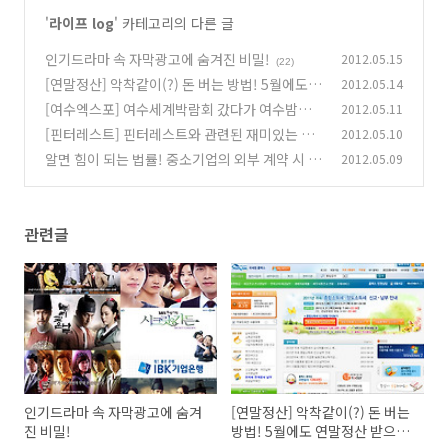
'
라이프 log
' 카테고리의 다른 글
인기드라마 속 자막광고에 숨겨진 비밀!
2012.05.15
(22)
[연말정산] 악착같이(?) 돈 버는 방법! 5월에도 연
2012.05.14
말정산 받으세요.
[여수엑스포] 여수세계박람회 갔다가 여수밤바
2012.05.11
(13)
다도 보고 올까?
[핀터레스트] 핀터레스트와 관련된 재미있는 서
2012.05.10
(23)
비스들!!!
알면 힘이 되는 법률! 중소기업의 외부 계약 시 주
2012.05.09
(14)
의사항_ 제 2편
(4)
관련글
인기드라마 속 자막광고에 숨겨
[연말정산] 악착같이(?) 돈 버는
진 비밀!
방법! 5월에도 연말정산 받으세