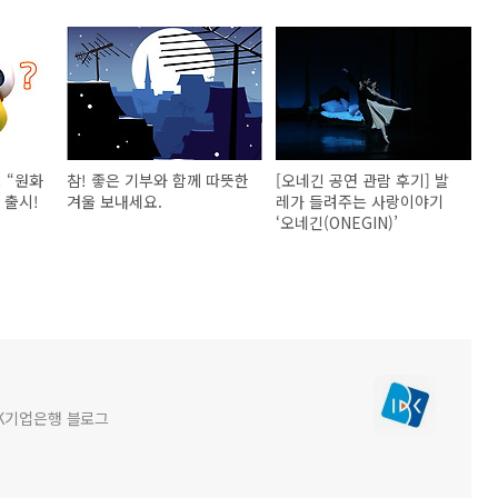
 “원화
참! 좋은 기부와 함께 따뜻한
[오네긴 공연 관람 후기] 발
 출시!
겨울 보내세요.
레가 들려주는 사랑이야기
‘오네긴(ONEGIN)’
BK기업은행 블로그