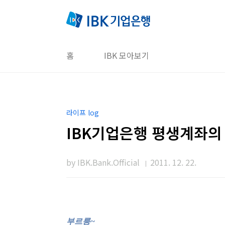
본문 바로가기
홈
IBK 모아보기
라이프 log
IBK기업은행 평생계좌의
by IBK.Bank.Official
2011. 12. 22.
부르릉
~