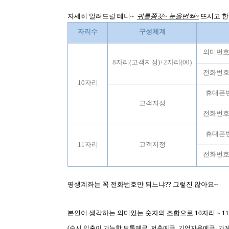
자세히 알려드릴 테니
~
귀를쫑끗
~
눈을번쩍
~
뜨시고 한
자리수
구성체계
의미번호 (
8자리(고객지정)+2자리(00)
전화번호
10자리
휴대폰번
고객지정
전화번호
휴대폰번
11자리
고객지정
전화번호
평생계좌는 꼭 전화번호만 되느냐
??
그렇진 않아요
~
본인이 생각하는 의미있는 숫자의 조합으로
10
자리
~ 11
(수시 입출이 가능한 보통예금, 저축예금, 기업자유예금, 가