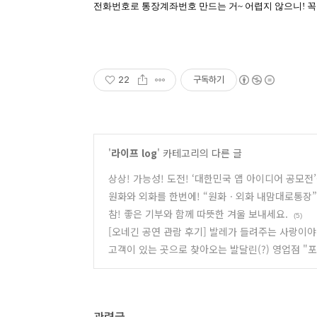
전화번호로 통장계좌번호 만드는 거
~
어렵지 않으니
!
꼭
22
구독하기
'
라이프 log
' 카테고리의 다른 글
상상! 가능성! 도전! ‘대한민국 앱 아이디어 공모전’
원화와 외화를 한번에! “원화ㆍ외화 내맘대로통장”
참! 좋은 기부와 함께 따뜻한 겨울 보내세요.
(5)
[오네긴 공연 관람 후기] 발레가 들려주는 사랑이야기 
고객이 있는 곳으로 찾아오는 발달린(?) 영업점 "포터블
관련글