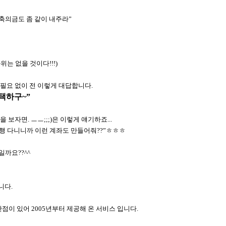
 축의금도 좀 같이 내주라
”
따위는 없을 것이다
!!!)
 필요 없이 전 이렇게 대답합니다
.
택하구
~”
을 보자면
.
ㅡㅡ
;;;)
은 이렇게 얘기하죠
...
행 다니니까 이런 계좌도 만들어줘
??”
ㅎㅎㅎ
 일까요
??^^
니다
.
단점이 있어
2005
년부터 제공해 온 서비스 입니다
.