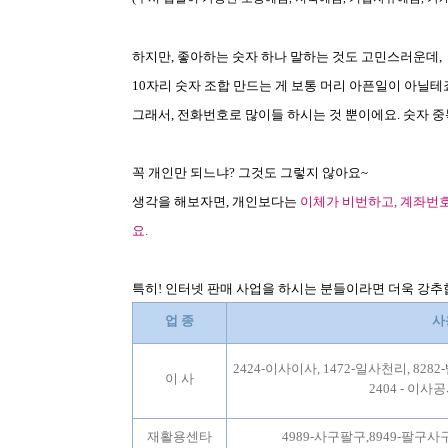
하지만
,
좋아하는 숫자 하나 말하는 것도 고민스러운데
,
10
자리 숫자 조합 만드는 게 보통 머리 아픈일이 아닐테
그래서
,
전화번호로 많이들 하시는 것 뿐이에요. 숫자 중
꼭 개인만 되느냐
?
그것도 그렇지 않아요
~
생각을 해보자면
,
개인보다는
이체가 비번하고
,
계좌번호
요
.
특히
!
인터넷 판매 사업을 하시는 분들이라면 더욱 강
업 종
사
2424-이사이사, 1472-일사천리, 8282
이 사
2404 - 이사
재활용센타
4989-사구팔구,8949-팔구사구