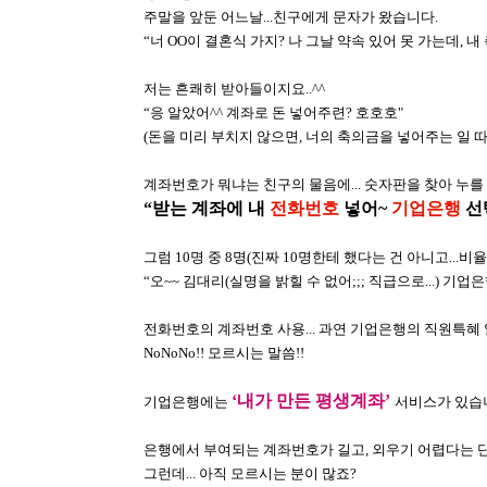
주말을 앞둔 어느날
...
친구에게 문자가 왔습니다
.
“
너
OO
이 결혼식 가지
?
나 그날 약속 있어 못 가는데
,
내
저는 흔쾌히 받아들이지요
..^^
“응 알았어^^ 계좌로 돈 넣어주련? 호호호"
(
돈을 미리 부치지 않으면
,
너의 축의금을 넣어주는 일 
계좌번호가 뭐냐는 친구의 물음에
...
숫자판을 찾아 누를
“
받는 계좌에 내
전화번호
넣어
~
기업은행
선
그럼
10
명 중
8
명
(
진짜
10
명한테 했다는 건 아니고
...
비율
“
오
~~
김대리
(
실명을 밝힐 수 없어
;;;
직급으로
...)
기업은
전화번호의 계좌번호 사용
...
과연 기업은행의 직원특혜
NoNoNo!!
모르시는 말씀
!!
‘
내가 만든 평생계좌
’
기업은행에는
서비스가 있습
은행에서 부여되는 계좌번호가 길고
,
외우기 어렵다는 
그런데
...
아직 모르시는 분이 많죠
?