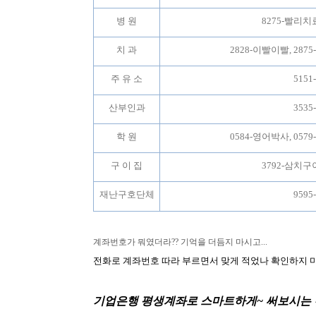
병 원
8275-빨리치
치 과
2828-이빨이빨, 287
주 유 소
515
산부인과
353
학 원
0584-영어박사, 057
구 이 집
3792-삼치구
재난구호단체
959
계좌번호가 뭐였더라
??
기억을 더듬지 마시고
...
전화로 계좌번호 따라 부르면서 맞게 적었나 확인하지 
기업은행 평생계좌로 스마트하게
~
써보시는 