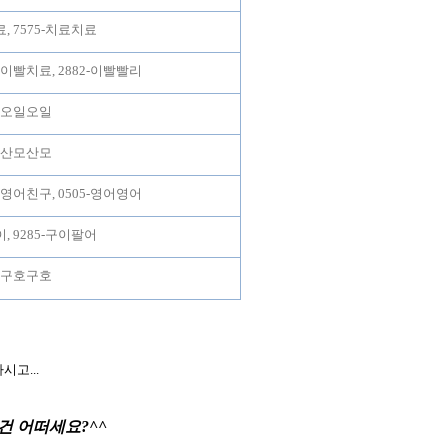
료, 7575-치료치료
5-이빨치료, 2882-이빨빨리
1-오일오일
5-산모산모
9-영어친구, 0505-영어영어
이, 9285-구이팔어
5-구호구호
마시고
...
건 어떠세요
?^^