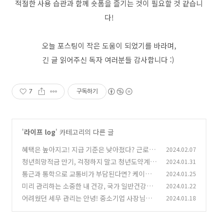
적절한 사용 습관과 함께 숏폼을 즐기는 것이 필요할 것 같습니
다
!
오늘 포스팅이 작은 도움이 되었기를 바라며
,
긴 글 읽어주신 독자 여러분들 감사합니다
:)
7
구독하기
'
라이프 log
' 카테고리의 다른 글
혜택은 높아지고! 지급 기준은 낮아졌다? 근로자
2024.02.07
녀장려금 놓치지 마세요!
청년희망적금 만기, 걱정하지 말고 청년도약계좌
2024.01.31
(0)
로 환승하자!
통근과 통학으로 교통비가 부담된다면? 케이패
2024.01.25
(0)
스 하세요!
미리 관리하는 소중한 내 건강, 국가 일반건강검
2024.01.22
(0)
진과 함께!
어려웠던 세무 관리는 안녕! 중소기업 사장님들
2024.01.18
(0)
주목하세요!
(0)