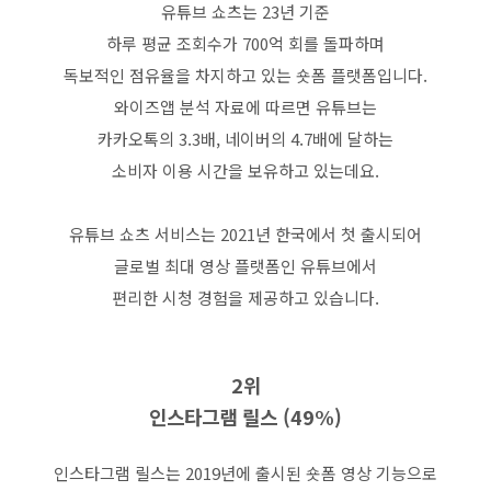
유튜브 쇼츠는
23
년 기준
하루 평균 조회수가
700
억 회를 돌파하며
독보적인 점유율을 차지하고 있는 숏폼 플랫폼입니다
.
와이즈앱 분석 자료에 따르면 유튜브는
카카오톡의
3.3
배
,
네이버의
4.7
배에 달하는
소비자 이용 시간을 보유하고 있는데요
.
유튜브 쇼츠 서비스는
2021
년 한국에서 첫 출시되어
글로벌 최대 영상 플랫폼인 유튜브에서
편리한 시청 경험을 제공하고 있습니다
.
2
위
인스타그램 릴스
(49%)
인스타그램 릴스는
2019
년에 출시된 숏폼 영상 기능으로