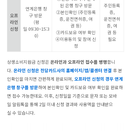
된 은행 창구 방문
주민등록
연계은행 창
②본인확인 (주민등록
증,
오프
구 방문
증, 운전면허증, 여
운전면허
라인
(평
권 등)
증, 여
신청
일 09:30~15:3
③카드보유 여부 확인
권 등
0)
④이용동의 및 참여 신
필요
청
상생소비지원금 신청은
온라인과 오프라인 접수를 병행
합니
다.
온라인 신청은 전담카드사의 홈페이지/앱/콜센터 연결
후 본
인확인을 마치면 간편하게 완료되며,
오프라인 신청의 경우 연계
은행 창구를 방문
하여 본인확인 및 카드보유 여부 확인을 완료하
면 접수 가능한데요. 이후, 신청일을 기준으로 문자 또는 모바
일 알림톡을 통해 2일 이내 신청 결과와 사용액을 안내받으
실 수 있습니다.