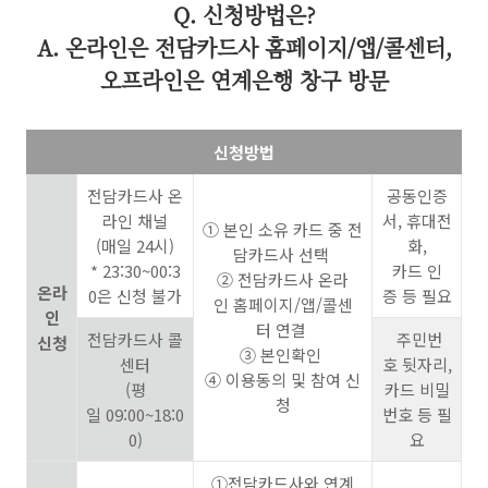
Q. 신청방법은?
A. 온라인은 전담카드사 홈페이지/앱/콜센터,
오프라인은 연계은행 창구 방문
신청방법
전담카드사 온
공동인증
라인 채널
서, 휴대전
① 본인 소유 카드 중 전
(매일 24시)
화,
담카드사 선택
* 23:30~00:3
카드 인
② 전담카드사 온라
온라
0은 신청 불가
증 등 필요
인 홈페이지/앱/콜센
인
터 연결
전담카드사 콜
주민번
신청
③ 본인확인
센터
호 뒷자리,
④ 이용동의 및 참여 신
(평
카드 비밀
청
일 09:00~18:0
번호 등 필
0)
요
①전담카드사와 연계