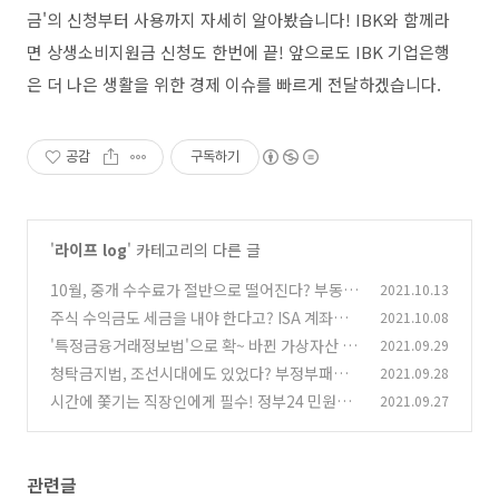
금'의 신청부터 사용까지 자세히 알아봤습니다! IBK와 함께라
면 상생소비지원금 신청도 한번에 끝! 앞으로도 IBK 기업은행
은 더 나은 생활을 위한 경제 이슈를 빠르게 전달하겠습니다.
공감
구독하기
'
라이프 log
' 카테고리의 다른 글
10월, 중개 수수료가 절반으로 떨어진다? 부동산
2021.10.13
중개보수 개편 살펴보기!
주식 수익금도 세금을 내야 한다고? ISA 계좌를
2021.10.08
(0)
활용한 절세방법 A to Z
'특정금융거래정보법'으로 확~ 바뀐 가상자산 시
2021.09.29
(0)
장, 유의사항과 피해시 대처법 알고 가자!
청탁금지법, 조선시대에도 있었다? 부정부패를
2021.09.28
(0)
막는 '야다시'와 '상피' 제도!
시간에 쫓기는 직장인에게 필수! 정부24 민원서
2021.09.27
(0)
류 발급 서비스
(0)
관련글