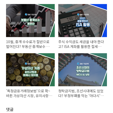
10월, 중개 수수료가 절반으로
주식 수익금도 세금을 내야 한다
떨어진다? 부동산 중개보수 개
고? ISA 계좌를 활용한 절세방법
편 살펴보기!
A to Z
'특정금융거래정보법'으로 확~
청탁금지법, 조선시대에도 있었
바뀐 가상자산 시장, 유의사항과
다? 부정부패를 막는 '야다시'와
피해시 대처법 알고 가자!
'상피' 제도!
댓글