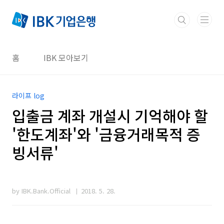
본문 바로가기
홈
IBK 모아보기
라이프 log
입출금 계좌 개설시 기억해야 할
'한도계좌'와 '금융거래목적 증
빙서류'
by IBK.Bank.Official
2018. 5. 28.