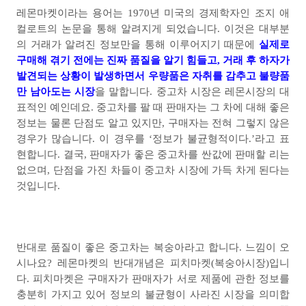
레몬마켓이라는 용어는
1970
년 미국의 경제학자인 조지 애
컬로트의 논문을 통해 알려지게 되었습니다
.
이것은 대부분
의 거래가 알려진 정보만을 통해 이루어지기 때문에
실제로
구매해 겪기 전에는 진짜 품질을 알기 힘들고
,
거래 후 하자가
발견되는 상황이 발생하면서 우량품은 자취를 감추고 불량품
만 남아도는 시장
을 말합니다
.
중고차 시장은 레몬시장의 대
표적인 예인데요
.
중고차를 팔 때 판매자는 그 차에 대해 좋은
정보는 물론 단점도 알고 있지만
,
구매자는 전혀 그렇지 않은
경우가 많습니다
.
이 경우를
‘
정보가 불균형적이다
.’
라고 표
현합니다
.
결국
,
판매자가 좋은 중고차를 싼값에 판매할 리는
없으며
,
단점을 가진 차들이 중고차 시장에 가득 차게 된다는
것입니다
.
반대로 품질이 좋은 중고차는 복숭아라고 합니다
.
느낌이 오
시나요
?
레몬마켓의 반대개념은 피치마켓
(
복숭아시장
)
입니
다
.
피치마켓은 구매자가 판매자가 서로 제품에 관한 정보를
충분히 가지고 있어 정보의 불균형이 사라진 시장을 의미합