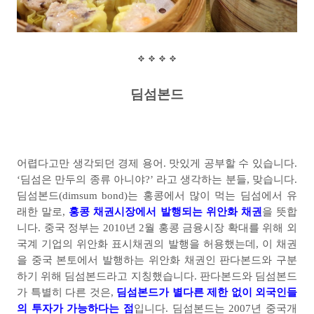
딤섬본드
어렵다고만 생각되던 경제 용어
.
맛있게 공부할 수 있습니다
.
‘
딤섬은 만두의 종류 아니야
?’
라고 생각하는 분들
,
맞습니다
.
딤섬본드
(dimsum bond)
는 홍콩에서 많이 먹는 딤섬에서 유
래한 말로
,
홍콩 채권시장에서 발행되는 위안화 채권
을 뜻합
니다
.
중국 정부는
2010
년
2
월 홍콩 금융시장 확대를 위해 외
국계 기업의 위안화 표시채권의 발행을 허용했는데
,
이 채권
을 중국 본토에서 발행하는 위안화 채권인 판다본드와 구분
하기 위해 딤섬본드라고 지칭했습니다
.
판다본드와 딤섬본드
가 특별히 다른 것은
,
딤섬본드가 별다른 제한 없이 외국인들
의 투자가 가능하다는 점
입니다
.
딤섬본드는
2007
년 중국개