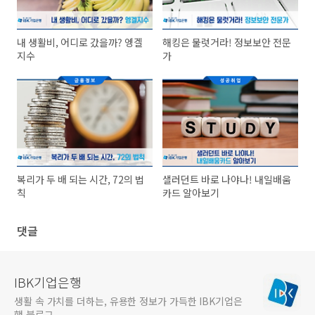
내 생활비, 어디로 갔을까? 엥겔
해킹은 물럿거라! 정보보안 전문
지수
가
복리가 두 배 되는 시간, 72의 법
샐러던트 바로 나야나! 내일배움
칙
카드 알아보기
댓글
IBK기업은행
생활 속 가치를 더하는, 유용한 정보가 가득한 IBK기업은
행 블로그