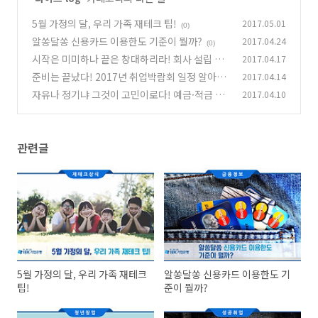
5월 가정의 달, 우리 가족 재테크 팁!
2017.05.01
(0)
알쏭달쏭 신용카드 이용한도 기준이 뭘까?
2017.04.24
(0)
시작은 미미하나 끝은 창대하리라! 회사 설립 절
2017.04.17
차의 기본
준비는 끝났다! 2017년 취업박람회 일정 알아보
2017.04.14
(0)
기!
자유나 정기냐 그것이 고민이로다! 예금·적금 총
2017.04.10
(0)
정리!
(0)
관련글
5월 가정의 달, 우리 가족 재테크
알쏭달쏭 신용카드 이용한도 기
팁!
준이 뭘까?