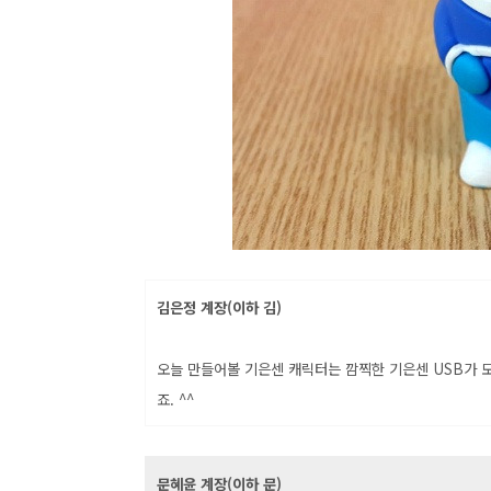
김은정 계장(이하 김)
오늘 만들어볼 기은센 캐릭터는 깜찍한 기은센 USB가 
죠. ^^
문혜윤 계장(이하 문)