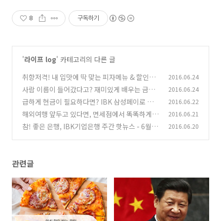
8
구독하기
'
라이프 log
' 카테고리의 다른 글
취향저격! 내 입맛에 딱 맞는 피자메뉴 & 할인받
2016.06.24
는 꿀팁
사람 이름이 들어갔다고? 재미있게 배우는 금융
2016.06.24
(0)
용어
급하게 현금이 필요하다면? IBK 삼성페이로 해
2016.06.22
(0)
결하자!
해외여행 앞두고 있다면, 면세점에서 똑똑하게
2016.06.21
(0)
쇼핑하기
참! 좋은 은행, IBK기업은행 주간 핫뉴스 - 6월 3
2016.06.20
(0)
주
(0)
관련글