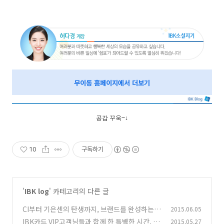
무이동 홈페이지에서 더보기
공감 꾸욱~↓
10
구독하기
'
IBK log
' 카테고리의 다른 글
CI부터 기은센의 탄생까지, 브랜드를 완성하는 I
2015.06.05
BK 디자인경영
IBK카드 VIP고객님들과 함께 한 특별한 시간, 뮤
2015.05.27
(0)