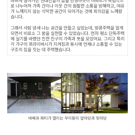
바쁘게 살아가는 현대인들의 삶을 반영하듯이 아파트가 독립적으
로 나누어져 가족 간이나 이웃 간의 원활한 소통을 방해하고
,
여유
가 느껴지지 않는 삭막한 공간이 되어가는 것에 회의감을 느껴왔
습니다
.
그래서 사람 냄새 나는 공간을 만들고 싶었는데
,
땅콩주택을 알게
되면서 비로소 그 꿈을 실현할 수 있었습니다
.
먼저 평소 단독주택
에 살기를 바랬던 친한 친구의 가족과 뜻을 모았어요
.
그리고 특히
각 가구의 프라이버시가 지켜짐과 동시에 언제나 소통할 수 있는
구조의 집을 짓는 데 주력했습니다
.
바베큐 파티가 열리는 무이동의 앞마당과 뒷마당