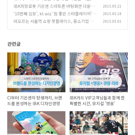
지컬 '영웅'
IBK희망로봇 기은센 스마트폰 바탕화면 다운받
2015.05.21
(0)
으세요
‘10번째 심장’, kt wiz ‘참 좋은 스타플레이어’를
2015.05.18
(0)
소개합니다
떠오르는 서울역 쇼핑 핫플레이스, 중소기업 명
2015.05.01
(0)
품마루
(0)
관련글
CI부터 기은센의 탄생까지, 브랜
IBK카드 VIP고객님들과 함께 한
드를 완성하는 IBK 디자인경영
특별한 시간, 뮤지컬 '영웅'