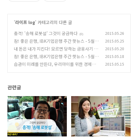
'
라이프 log
' 카테고리의 다른 글
충격! '송해 로봇설' 그것이 궁금하다
2015.05.26
(0)
참! 좋은 은행, IBK기업은행 주간 핫뉴스 - 5월 3
2015.05.25
주
내 돈은 내가 지킨다! 모르면 당하는 금융사기 예
2015.05.20
(0)
방법 5가지
참! 좋은 은행, IBK기업은행 주간 핫뉴스 - 5월 2
2015.05.18
(0)
주
습관이 미래를 만든다, 우리아이를 위한 경제교
2015.05.15
(0)
육 노하우
(0)
관련글