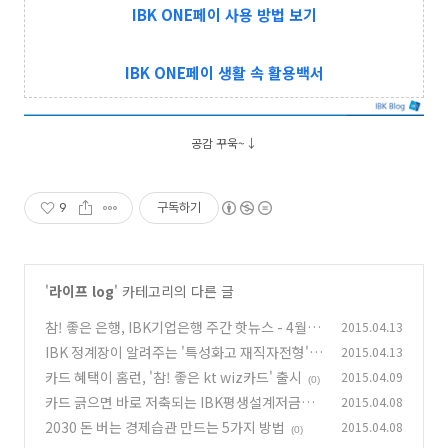
IBK ONE페이 사용 방법 보기
IBK ONE페이 생활 속 활용백서
공감 꾸욱~↓
9
구독하기
'
라이프 log
' 카테고리의 다른 글
참! 좋은 은행, IBK기업은행 주간 핫뉴스 - 4월 2
2015.04.13
주
IBK 정계장이 알려주는 '특성화고 재직자전형'
2015.04.13
(0)
(1편)
카드 혜택이 홈런, '참! 좋은 kt wiz카드' 출시
2015.04.09
(32)
(0)
카드 긁으면 바로 저축되는 IBK평생설계저금통
2015.04.08
출시
2030 돈 버는 경제습관 만드는 5가지 방법
2015.04.08
(0)
(0)