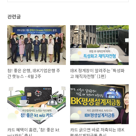
관련글
참! 좋은 은행, IBK기업은행 주
IBK 정계장이 알려주는 '특성화
간 핫뉴스 - 4월 2주
고 재직자전형' (1편)
카드 혜택이 홈런, '참! 좋은 kt
카드 긁으면 바로 저축되는 IBK
wiz카드' 출시
평생설계저금통 출시