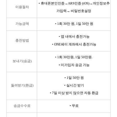
•
휴대폰본인인증→ARS인증 (iOS)→개인정보추
이용절차
가입력→ 비밀번호설정
가능금액
•
1회 30만 원, 1일 50만 원
• 앱 내에서 충전가능
충전방법
• ONE페이 계좌에서 충전가능
•
1회 30만원, 1일 50만원.
보내기(송금)
•
미가입자 송금 가능
• 1일 50만 원
돌려받기(환급)
•
실시간 받기
•
7일 이상 받지 않으면
자동 환급
송금수수료
•
무료