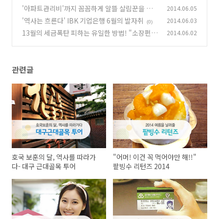
14
'아파트관리비'까지 꼼꼼하게 알뜰 살림꾼을 위
2014.06.05
(6)
한 IBK 생활비 통장
'역사는 흐른다' IBK 기업은행 6월의 발자취
2014.06.03
(0)
(0)
13월의 세금폭탄 피하는 유일한 방법! "소장펀
2014.06.02
드" 모르면 앙대요~
(2)
관련글
호국 보훈의 달, 역사를 따라가
"어머! 이건 꼭 먹어야만 해!!"
다- 대구 근대골목 투어
팥빙수 리턴즈 2014