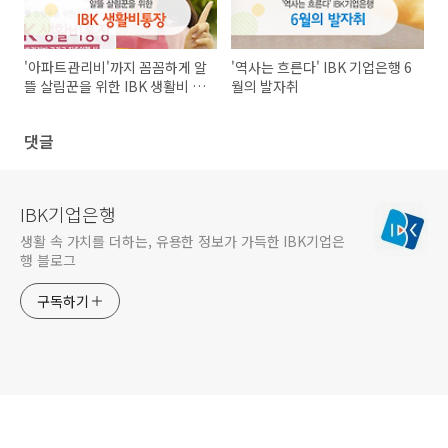
'아파트관리비'까지 꼼꼼하게 알
'역사는 흐른다' IBK 기업은행 6
뜰 살림꾼을 위한 IBK 생활비 통
월의 발자취
장
댓글
IBK기업은행
생활 속 가치를 더하는, 유용한 정보가 가득한 IBK기업은
행 블로그
구독하기