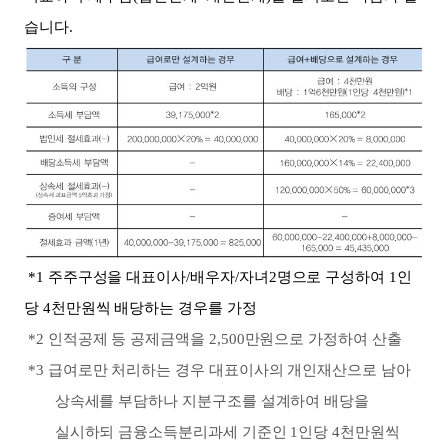
습니다
.
*1
주주구성을 대표이사
/
배우자
/
자녀
2
명으로 구성하여
1
인
당
4
천만원씩 배당하는 경우를 가정
*2
인적공제 등 공제금액을
2,500
만원으로 가정하여 산출
*3
급여로만 처리하는 경우 대표이사의 개인재산으로 남아
상속세를 부담하나 지분구조를 설계하여 배당을
실시하되 금융소득분리과세 기준인
1
인당
4
천만원씩