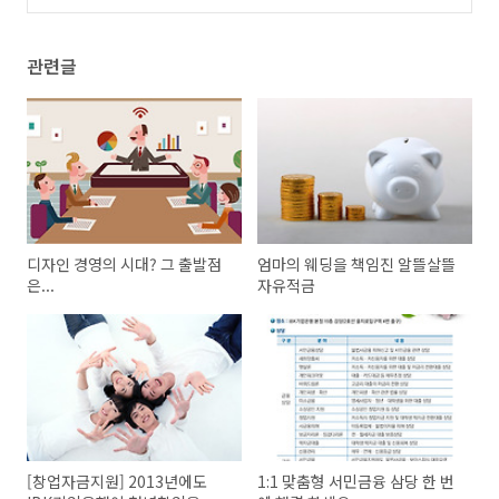
개!
(10)
관련글
디자인 경영의 시대? 그 출발점
엄마의 웨딩을 책임진 알뜰살뜰
은...
자유적금
[창업자금지원] 2013년에도
1:1 맞춤형 서민금융 삼당 한 번