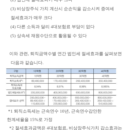
(3)
비상장주식 가치 계산시 순손익을 감소시켜 증여세
절세효과가 매우 크다
(4)
다른 소득과 달리
4
대보험료 부담이 없다
(5)
상속세 재원수단으로 활용될 수 있다
이와 관련
,
퇴직금액수별 연간 법인세 절세효과를 살펴보면
다음과 같습니다
.
*1
퇴직소득세는 근속연수
10
년
,
근속연수감안한
한계세율을
15%
로 가정
*2
절세효과금액은
4
대보험료
,
비상장주식가치 감소효과는