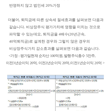
반영하지 않고 법인세
20%
가정
더불어
,
퇴직금에 따른 상속세 절세효과를 살펴보면 다음과
같습니다
.
비상장주식 평가가치
에 영향을 미치는 것으로
파악할 수 있는데요
,
퇴직금을
4
배수
(20
년근속
,
40
억퇴직금
)
로 설계한 경우와 그렇지 않은 경우의
비상장주식가치 감소효과를 살펴보면 다음과 같습니다
.
<
가정
:
평가일현재 순자산
100
억원
,
발행주식총수
5
만주
,
이전
3
년순이익
20
억
,
이전
2
년순이익
20
억
,
이전
1
년순이익
20
억
>