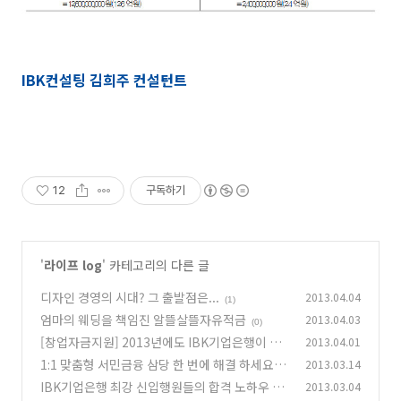
IBK컨설팅 김희주 컨설턴트
12
구독하기
'
라이프 log
' 카테고리의 다른 글
디자인 경영의 시대? 그 출발점은...
2013.04.04
(1)
엄마의 웨딩을 책임진 알뜰살뜰자유적금
2013.04.03
(0)
[창업자금지원] 2013년에도 IBK기업은행이 청
2013.04.01
년창업을 지원합니다.
1:1 맞춤형 서민금융 삼당 한 번에 해결 하세요.
2013.03.14
(0)
IBK기업은행 최강 신입행원들의 합격 노하우 공
2013.03.04
(3)