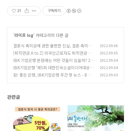
21
구독하기
'
라이프 log
' 카테고리의 다른 글
결혼식 축의금에 관한 불편한 진실, 결혼 축의금
2012.09.06
의 정체!!
[퇴직연금 A to Z] 외국인근로자도 퇴직연금에
2012.09.05
(6)
가입할 수 있나요?
IBK 기업은행 본점에는 어떤 것들이 있을까? 2부
2012.09.04
(4)
IBK기업은행 '제5회 대한민국소셜미디어대상'
2012.09.04
(7)
금융부문 고객만족 1위
참! 좋은 은행, IBK기업은행 주간 핫 뉴스 - 8월 5
2012.09.03
(5)
주차
(8)
관련글