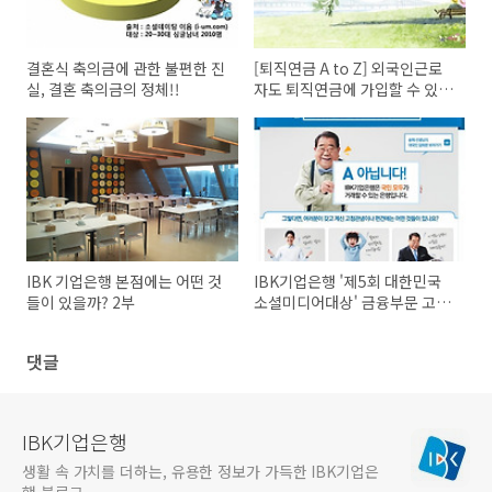
결혼식 축의금에 관한 불편한 진
[퇴직연금 A to Z] 외국인근로
실, 결혼 축의금의 정체!!
자도 퇴직연금에 가입할 수 있나
요?
IBK 기업은행 본점에는 어떤 것
IBK기업은행 '제5회 대한민국
들이 있을까? 2부
소셜미디어대상' 금융부문 고객
만족 1위
댓글
IBK기업은행
생활 속 가치를 더하는, 유용한 정보가 가득한 IBK기업은