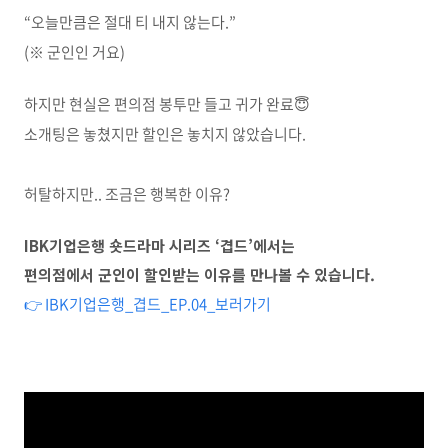
“
오늘만큼은 절대 티 내지 않는다
.”
(※
군인인 거요
)
하지만 현실은 편의점 봉투만 들고 귀가 완료
😇
소개팅은 놓쳤지만 할인은 놓치지 않았습니다
.
허탈하지만
..
조금은 행복한 이유
?
IBK기업은행 숏드라마 시리즈 ‘겹드’에서는
편의점에서 군인이 할인받는 이유를 만나볼 수 있습니다.
👉 IBK기업은행_겹드_EP.04_보러가기