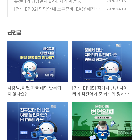
은센이의 병영일지 EP 4. 자기 계발
2026.04.15
(1)
(0)
[겹드 EP.02] 막막한 내 노후준비, EASY 해진 이
2026.04.10
유
(0)
관련글
사장님, 이런 지출 매달 반복되
[겹드 EP.05] 꿈에서 만난 치어
지 않나요?
리더 김진아가 준 카드의 정체
는?