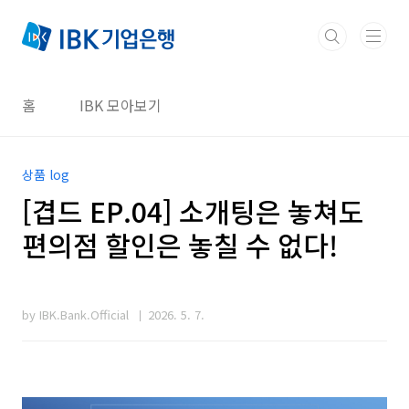
본문 바로가기
홈
IBK 모아보기
상품 log
[겹드 EP.04] 소개팅은 놓쳐도
편의점 할인은 놓칠 수 없다!
by IBK.Bank.Official
2026. 5. 7.