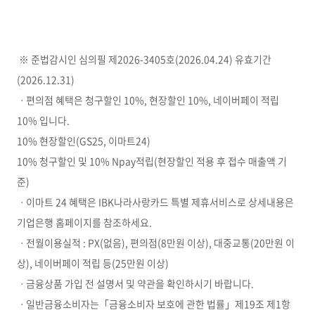
※ 준법감시인 심의필 제2026-3405호(2026.04.24) 유효기간
(2026.12.31)
ㆍ편의점 혜택은 청구할인
10%,
현장할인
10%,
네이버페이 적립
10%
입니다
.
10%
현장할인
(GS25,
이마트
24)
10%
청구할인 및
10% Npay
적립
(
현장할인 적용 후 접수 매출액 기
준
)
ㆍ이마트
24
혜택은
IBK
나라사랑카드 특별 제휴서비스로 상세내용은
기업은행 홈페이지를 참조하세요
.
ㆍ전월이용실적
: PX(
없음
),
편의점
(8
만원 이상
),
대중교통
(20
만원 이
상
),
네이버페이 적립 등
(25
만원 이상
)
ㆍ금융상품 가입 전 설명서 및 약관을 확인하시기 바랍니다
.
ㆍ일반금융소비자는「금융소비자 보호에 관한 법률」제
19
조 제
1
항