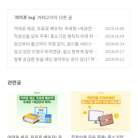
'
라이프 log
' 카테고리의 다른 글
어려운 세금, 무료로 배우자! 국세청 <세금안내
2024.10.08
책자>
직장인들 모두 주목! 중소기업 재직자 우대 저축
2024.10.04
(9)
공제
임신부터 출산까지 걱정 없이, 원스톱 서비스로
2024.09.24
(4)
혜택 받으세요!
잊고 있던 미청구 퇴직연금, 쉽고 편하게 찾아가
2024.09.17
(5)
세요!
잘못 송금한 돈을 대신 찾아주는 곳이 있다? 착오
2024.09.12
(3)
송금반환지원제도
(1)
관련글
어려운 세금, 무료로 배우자! 국
직장인들 모두 주목! 중소기업