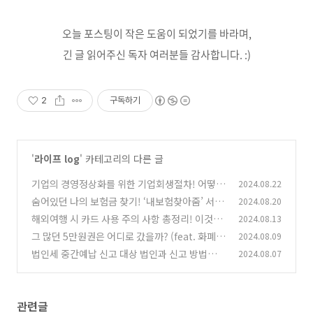
오늘 포스팅이 작은 도움이 되었기를 바라며,
긴 글 읽어주신 독자 여러분들 감사합니다. :)
2
구독하기
'
라이프 log
' 카테고리의 다른 글
기업의 경영정상화를 위한 기업회생절차! 어떻게
2024.08.22
진행될까요?
숨어있던 나의 보험금 찾기! ‘내보험찾아줌’ 서비
2024.08.20
(0)
스
해외여행 시 카드 사용 주의 사항 총정리! 이것만
2024.08.13
(0)
조심하세요!
그 많던 5만원권은 어디로 갔을까? (feat. 화폐
2024.08.09
(0)
환수율)
법인세 중간예납 신고 대상 법인과 신고 방법은?
2024.08.07
(0)
(0)
관련글