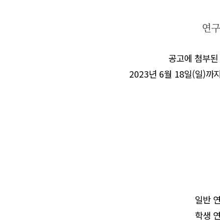
연구
공고에 첨부된
2023
년
6
월
18
일
(
일
)
까지
일반 
학생 