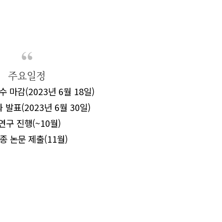
주요일정
수 마감
(2023
년
6
월
18
일
)
과 발표
(2023
년
6
월
30
일
)
연구 진행
(~10
월
)
종 논문 제출
(11
월
)