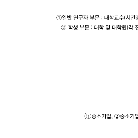
①
일반 연구자 부문
:
대학교수
(
시간
②
학생 부
문
:
대학 및 대학원
(
각 
(
①
중소기업
,
②
중소기