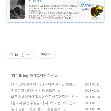
16
구독하기
'
라이프 log
' 카테고리의 다른 글
[사무실의 활력 아이템] 삭막한 사무실 생활, 너
2011.02.21
없으면 안돼~!
저축은행 사태의 원인과 뱅크런
2011.02.21
(3)
(9)
나를 어메이징한 직장인으로 만들어주는!! 자기
2011.02.18
계발 노하우!!
[끝나지 않은 주원앓이] 시크릿가든 OST 콘서트
2011.02.17
(10)
후기
돈과 금융 그리고, 경제의 상관관계
2011.02.08
(14)
(7)