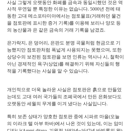
사실 그렇게 오랫동안 화폐를 금속과 동일시했던 것은 역
사적 우연일 뿐 특정한 이유는 없습니다.
5000년 전에 태
동한 고대 메소포타미아에서는 점토물표(거래하던 물건
을 점토판에 표시한 증거 기록)를 이용해 보리나 양모 등
의 농산물과 은 같은 금속의 거래 기록을 남겼죠.
은가락지, 은 덩어리, 은판도 분명 곡물처럼 현금으로 기
능했지만 점토판처럼 폭넓게 사용되지는 못했으며, 또한
상당수의 보전된 점토판을 보면 인류는 역사나 시, 철학이
아닌
경제적인 욕구(상업)를 해결하기 위해 자신들의 행
적을 기록했다는 사실
을 알 수 있습니다.
개인적으로 더욱 놀라운 사실은 점토판은 흙으로 만들었
는데도 고대 여러 국가들의 조폐국에서 만든 은화보다도
오랫동안 세월의 무게를 이겨 냈다는 사실입니다.
특히 보존 상태가 양호한 점토판 중에 시파르 마을(오늘
의 이라크 텔 아부 하바)에서 나온 것이 있는데, 이는 암미
디타나(Ammi-ditana, 기원전 1683년~1647년 바빌론의 왕)