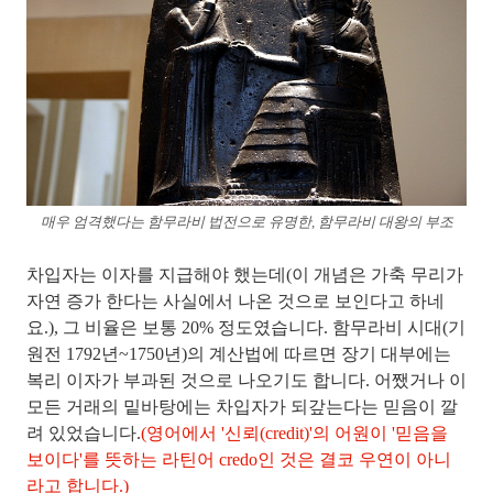
매우 엄격했다는 함무라비 법전으로 유명한, 함무라비 대왕의 부조
차입자는 이자를 지급해야 했는데(이 개념은
가축 무리가
자연 증가 한다는 사실에서 나온 것
으로 보인다고 하네
요.), 그 비율은 보통 20% 정도였습니다.
함무라비 시대(기
원전 1792년~1750년)의 계산법에 따르면 장기 대부에는
복리 이자가 부과
된 것으로 나오기도 합니다. 어쨌거나
이
모든 거래의 밑바탕에는 차입자가 되갚는다는 믿음이 깔
려 있었습니다.
(영어에서 '신뢰(credit)'의 어원이 '믿음을
보이다'를 뜻하는 라틴어 credo인 것은 결코 우연이 아니
라고 합니다.)