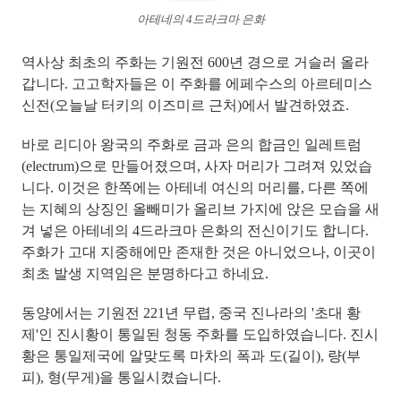
아테네의 4드라크마 은화
역사상 최초의 주화는 기원전 600년 경
으로 거슬러 올라
갑니다. 고고학자들은 이 주화를 에페수스의 아르테미스
신전(오늘날 터키의 이즈미르 근처)에서 발견하였죠.
바로
리디아 왕국의 주화로 금과 은의 합금인 일레트럼
(electrum)으로 만들어졌으며, 사자 머리가 그려져 있었습
니다.
이것은 한쪽에는 아테네 여신의 머리를, 다른 쪽에
는 지혜의 상징인 올빼미가 올리브 가지에 앉은 모습을 새
겨 넣은 아테네의 4드라크마 은화의 전신이기도 합니다.
주화가 고대 지중해에만 존재한 것은 아니었으나, 이곳이
최초 발생 지역임은 분명하다고 하네요.
동양에서는 기원전 221년 무렵, 중국 진나라의 '초대 황
제'인
진시황이 통일된 청동 주화를 도입하였습니다. 진시
황은 통일제국에 알맞도록 마차의 폭과 도(길이), 량(부
피), 형(무게)을 통일시켰습니다.