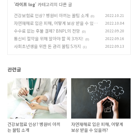
'
라이프 log
' 카테고리의 다른 글
건강보험료 인상? 병원비 아끼는 꿀팁 소개
2022.10.21
(0)
자연재해로 입은 피해, 어떻게 보상 받을 수 있을
2022.10.04
까?
수수료 없는 후불 결제? BNPL의 전망
2022.09.20
(0)
(0)
통신비 절약을 위해 알아야 할 꼭 3가지!
2022.09.16
(0)
사회초년생을 위한 돈 관리 꿀팁 5가지
2022.09.13
(1)
관련글
건강보험료 인상? 병원비 아끼
자연재해로 입은 피해, 어떻게
는 꿀팁 소개
보상 받을 수 있을까?