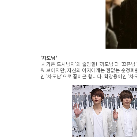
'차도남'
'차가운 도시남자'의 줄임말! '까도남'과 '꼬픈남
워 보이지만, 자신의 여자에게는 한없는 순정파를
인 '차도남'으로 꼽히곤 합니다. 확장용어인 '차