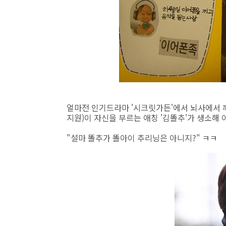
얼마전 인기드라마 '시크릿가든'에서 뇌사에서 깨
지원)이 자신을 부르는 애칭 '김똘추'가 생소해
"설마 똘추가 똘아이 추리닝은 아니지?" ㅋㅋ