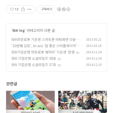
13
구독하기
'
IBK log
' 카테고리의 다른 글
IBK희망로봇 기은센 스마트폰 바탕화면 다운받
2015.05.21
으세요
‘10번째 심장’, kt wiz ‘참 좋은 스타플레이어’를
2015.05.18
(0)
소개합니다
IBK기업은행 희망로봇 캐릭터 '기은센' 탄생
2014.12.24
(0)
(0)
IBK 기업은행 소셜타임즈 38호
2014.12.24
(0)
IBK 기업은행 소셜타임즈 37호
2014.12.10
(0)
관련글