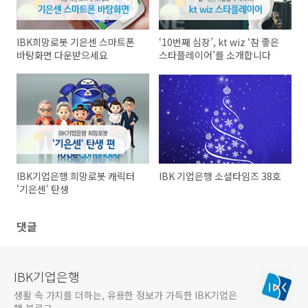
IBK희망로봇 기은센 스마트폰
‘10번째 심장’, kt wiz ‘참 좋은
바탕화면 다운받으세요
스타플레이어’를 소개합니다
IBK기업은행 희망로봇 캐릭터
IBK 기업은행 소셜타임즈 38호
'기은센' 탄생
댓글
IBK기업은행
생활 속 가치를 더하는, 유용한 정보가 가득한 IBK기업은