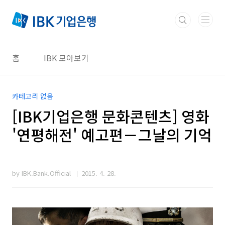
본문 바로가기
홈
IBK 모아보기
카테고리 없음
[IBK기업은행 문화콘텐츠] 영화
'연평해전' 예고편－그날의 기억
by IBK.Bank.Official
2015. 4. 28.