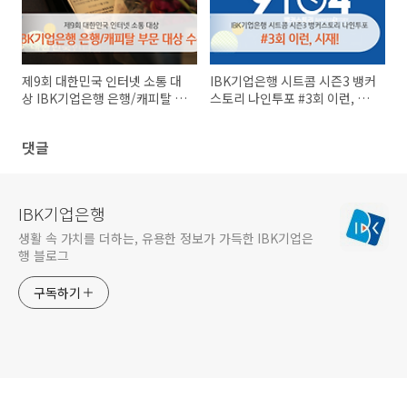
제9회 대한민국 인터넷 소통 대
IBK기업은행 시트콤 시즌3 뱅커
상 IBK기업은행 은행/캐피탈 부
스토리 나인투포 #3회 이런, 시
문 대상 수상
재!
댓글
IBK기업은행
생활 속 가치를 더하는, 유용한 정보가 가득한 IBK기업은
행 블로그
구독하기