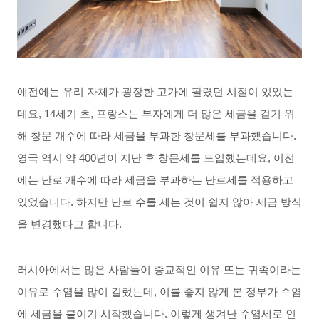
예전에는
유리
자체가
굉장한
고가에
팔렸던
시절이
있었는
데요
,
14
세기
초
,
프랑스는
부자에게
더
많은
세금을
걷기
위
해
창문
개수에
따라
세금을
부과한
창문세를
부과했습니다
.
영국
역시
약
400
년이
지난
후
창문세를
도입했는데요
,
이전
에는
난로
개수에
따라
세금을
부과하는
난로세를
적용하고
있었습니다
.
하지만
난로
수를
세는
것이
쉽지
않아
세금
방식
을
변경했다고
합니다
.
러시아에서는
많은
사람들이
종교적인
이유
또는
귀족이라는
이유로
수염을
많이
길렀는데
,
이를
좋지
않게
본
정부가
수염
에
세금을
붙이기
시작했습니다
.
이렇게
생겨난
수염세로
인