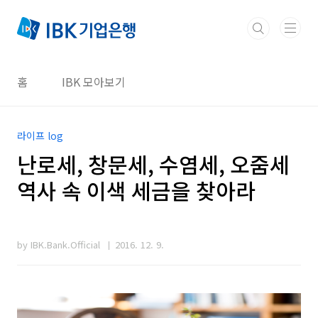
본문 바로가기
홈
IBK 모아보기
라이프 log
난로세, 창문세, 수염세, 오줌세
역사 속 이색 세금을 찾아라
by IBK.Bank.Official
2016. 12. 9.