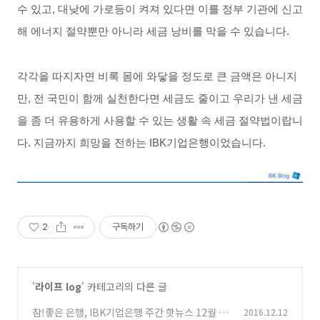
수
있고
,
대낮에
가로등이
켜져
있다면
이를
정부
기관에
신고
해
에너지
절약뿐만
아니라
세금
낭비를
막을
수
있습니다
.
각각을
따지자면
비록
몸에
와닿을
정도로
큰
금액은
아니지
만
,
전
국민이
함께
실천한다면
세금도
줄이고
우리가
낸
세금
을
좀
더
유용하게
사용할
수
있는
생활
속
세금
절약법이랍니
다
.
지금까지
희망을
전하는
IBK
기업은행이었습니다
.
2
구독하기
'
라이프 log
' 카테고리의 다른 글
참!좋은 은행, IBK기업은행 주간 핫뉴스 12월 1
2016.12.12