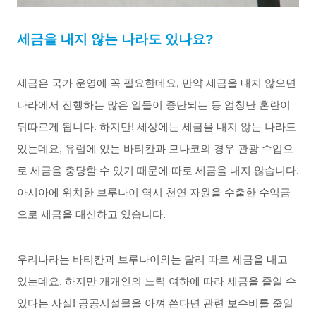
세금을
내지
않는
나라도
있나요
?
세금은
국가
운영에
꼭
필요한데요
,
만약
세금을
내지
않으면
나라에서
진행하는
많은
일들이
중단되는
등
엄청난
혼란이
뒤따르게
됩니다
.
하지만
!
세상에는
세금을
내지
않는
나라도
있는데요
,
유럽에
있는
바티칸과
모나코의
경우
관광
수입으
로
세금을
충당할
수
있기
때문에
따로
세금을
내지
않습니다
.
아시아에
위치한
브루나이
역시
천연
자원을
수출한
수익금
으로
세금을
대신하고
있습니다
.
우리나라는
바티칸과
브루나이와는
달리
따로
세금을
내고
있는데요
,
하지만
개개인의
노력
여하에
따라
세금을
줄일
수
있다는
사실
!
공공시설물을
아껴
쓴다면
관련
보수비를
줄일