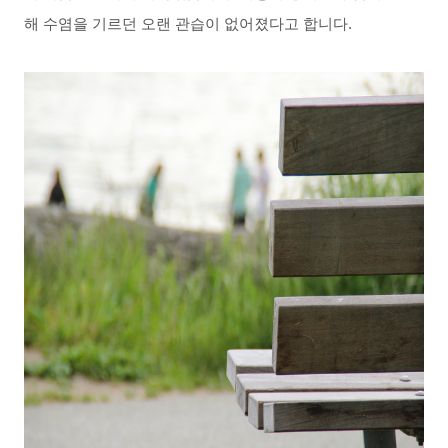
해
수염을
기르던
오랜
관습이
없어졌다고
합니다
.