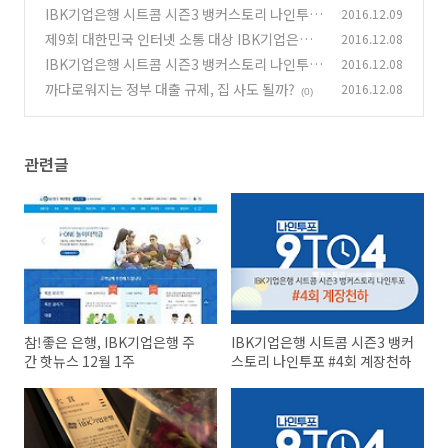
주
IBK기업은행 시트콤 시즌3 뱅커스토리 나인투포
2016.12.09
(0)
#4회 계장천하
제9회 대한민국 인터넷 소통 대상 IBK기업은행
2016.12.08
(0)
은행/캐피탈 부문 대상 수상
IBK기업은행 시트콤 시즌3 뱅커스토리 나인투포
2016.12.08
(0)
#3회 이런, 시재!
까다로워지는 정부 대출 규제, 집 사도 될까?
2016.12.08
(0)
(0)
관련글
참!좋은 은행, IBK기업은행 주
IBK기업은행 시트콤 시즌3 뱅커
간 핫뉴스 12월 1주
스토리 나인투포 #4회 계장천하