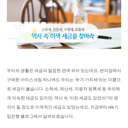
우리의
생활은
세금과
밀접한
관계
되어
있는데요
편의점에서
,
구매한
아이스크림
하나에도
우리는
부가
가치세
라는
이름으
'
'
로
세금이
붙습니다
소득세
재산세
자동차
등록세
등
우리에
.
,
,
게
익숙한
세금도
있지만
역사
속
이런
세금도
있었어
라
생
,
'
?'
각이
들
정도로
이색적인
세금도
있었는데요
지금부터
기
,
IBK
업은행
블로그에서
살펴보겠습니다
.