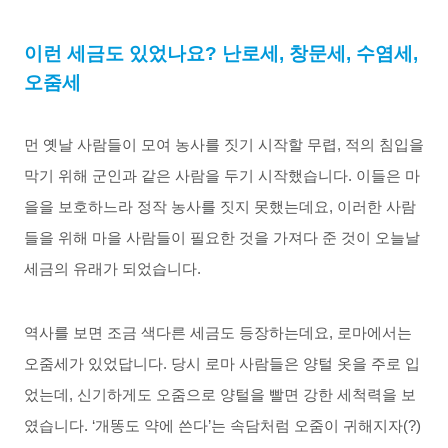
이런
세금도
있었나요
?
난로세
,
창문세
,
수염세
,
오줌세
먼
옛날
사람들이
모여
농사를
짓기
시작할
무렵
,
적의
침입을
막기
위해
군인과
같은
사람을
두기
시작했습니다
.
이들은
마
을을
보호하느라
정작
농사를
짓지
못했는데요
,
이러한
사람
들을
위해
마을
사람들이
필요한
것을
가져다
준
것이
오늘날
세금의
유래가
되었습니다
.
역사를
보면
조금
색다른
세금도
등장하는데요
,
로마에서는
오줌세가
있었답니다
.
당시
로마
사람들은
양털
옷을
주로
입
었는데
,
신기하게도
오줌으로
양털을
빨면
강한
세척력을
보
였습니다
. ‘
개똥도 약에 쓴다
’
는 속담처럼 오줌이 귀해지자
(?)