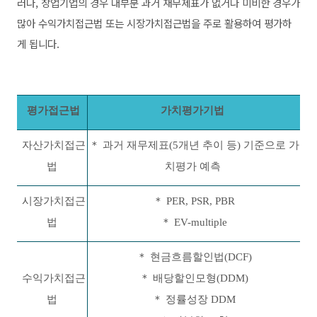
러나, 창업기업의 경우 대부분 과거 재무제표가 없거나 미비한 경우가
많아 수익가치접근법 또는 시장가치접근법을 주로 활용하여 평가하
게 됩니다.
평가접근법
가치평가기법
자산가치접근
＊
과거 재무제표(5개년 추이 등) 기준으로 가
법
치평가 예측
시장가치접근
＊ PER, PSR, PBR
법
＊ EV-multiple
＊ 현금흐름할인법(DCF)
수익가치접근
＊ 배당할인모형(DDM)
법
＊ 정률성장 DDM