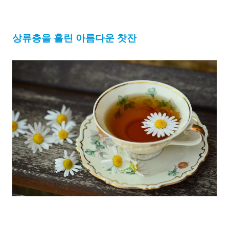
상류층을 홀린 아름다운 찻잔