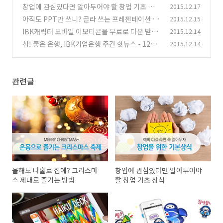
방법
창업에 관심있다면 알아두어야 할 창업 기초 상식
2015.12.17
(0)
아직도 PPT만 쓰니? 골라 쓰는 프레젠테이션 툴
2015.12.15
(0)
모음
IBK캐릭터 모바일 이모티콘을 무료로 다운 받으
2015.12.14
(0)
세요!
참! 좋은 은행, IBK기업은행 주간 핫뉴스 - 12월
2015.12.14
(0)
2주
(0)
관련글
올해도 나홀로 집에? 크리스마
창업에 관심있다면 알아두어야
스 제대로 즐기는 방법
할 창업 기초 상식